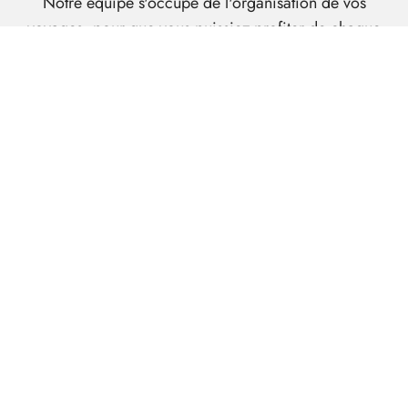
Notre équipe s'occupe de l'organisation de vos
voyages, pour que vous puissiez profiter de chaque
instant en toute quiétude.
iD Travel est membre du réseau GIGATOUR, un
groupement d'agences de voyages francophones et
indépendantes unissant leurs forces pour négocier les
meilleures offres du marché