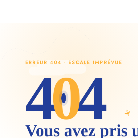
namur@idtravel.be
ACCUEIL
D
ERREUR 404 · ESCALE IMPRÉVUE
4
0
4
Vous avez pris u