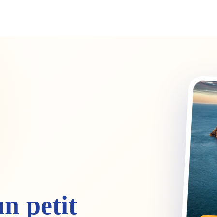
081/22.99.89
Rue E
ESTINATIONS
VOYAGES
À PROPOS
BLOG & NEWS
✈
n petit