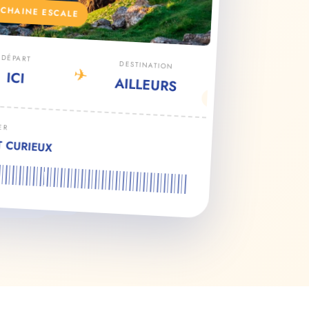
CHAINE ESCALE
DÉPART
DESTINATION
✈
ICI
AILLEURS
ER
T CURIEUX